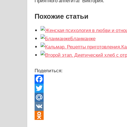
Приятного аппетита! Виктория.
Похожие статьи
Бланманже
Ка
Поделиться:
Facebook
Twitter
Mail.Ru
VK
Odnoklassniki