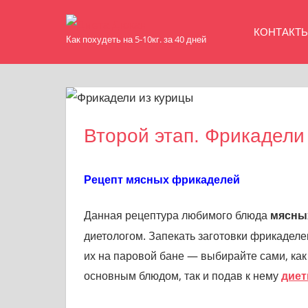
Skip
Диета
to
КОНТАКТ
Как похудеть на 5-10кг. за 40 дней
content
Дюкан
Второй этап. Фрикадели 
Рецепт мясных фрикаделей
Данная рецептура любимого блюда
мясны
диетологом. Запекать заготовки фрикадел
их на паровой бане — выбирайте сами, ка
основным блюдом, так и подав к нему
диет