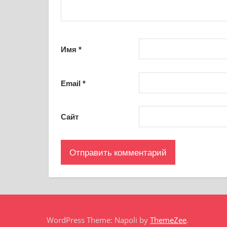
Имя
*
Email
*
Сайт
WordPress Theme: Napoli by
ThemeZee
.