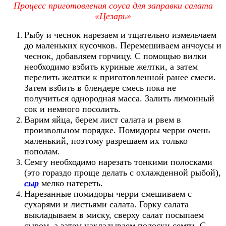
Процесс приготовления соуса для заправки салата
«Цезарь»
Рыбу и чеснок нарезаем и тщательно измельчаем
до маленьких кусочков. Перемешиваем анчоусы и
чеснок, добавляем горчицу. С помощью вилки
необходимо взбить куриные желтки, а затем
перелить желтки к приготовленной ранее смеси.
Затем взбить в блендере смесь пока не
получиться однородная масса. Залить лимонный
сок и немного посолить.
Варим яйца, берем лист салата и рвем в
произвольном порядке. Помидоры черри очень
маленький, поэтому разрешаем их только
пополам.
Семгу необходимо нарезать тонкими полосками
(это гораздо проще делать с охлажденной рыбой),
сыр
мелко натереть.
Нарезанные помидоры черри смешиваем с
сухарями и листьями салата. Горку салата
выкладываем в миску, сверху салат посыпаем
сыром, а затем накладываем полоски семги. С