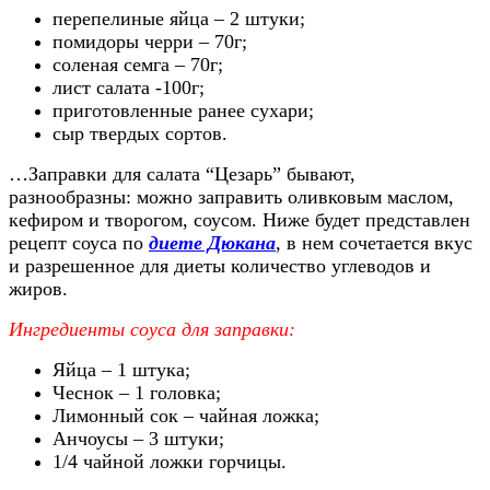
перепелиные яйца – 2 штуки
;
помидоры черри – 70г
;
соленая семга – 70г
;
лист салата -100г
;
приготовленные ранее сухари
;
сыр твердых сортов
.
…Заправки для салата “Цезарь” бывают,
разнообразны: можно заправить оливковым маслом,
кефиром и творогом, соусом. Ниже будет представлен
рецепт соуса по
диете Дюкана
, в нем сочетается вкус
и разрешенное для диеты количество углеводов и
жиров.
Ингредиенты соуса для заправки:
Яйца – 1 штука;
Чеснок – 1 головка;
Лимонный сок – чайная ложка;
Анчоусы – 3 штуки;
1
/4
чайной ложки горчицы
.