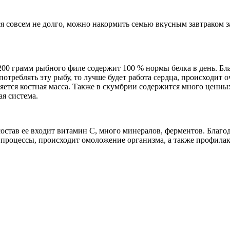
я совсем не долго, можно накормить семью вкусным завтраком 
200 грамм рыбного филе содержит 100 % нормы белка в день. Бл
потреблять эту рыбу, то лучше будет работа сердца, происходит
яется костная масса. Также в скумбрии содержится много ценных 
ая система.
состав ее входит витамин С, много минералов, ферментов. Благ
 процессы, происходит омоложение организма, а также профил