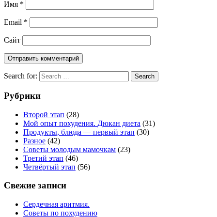
Имя
*
Email
*
Сайт
Search for:
Search
Рубрики
Второй этап
(28)
Мой опыт похудения. Дюкан диета
(31)
Продукты, блюда — первый этап
(30)
Разное
(42)
Советы молодым мамочкам
(23)
Третий этап
(46)
Четвёртый этап
(56)
Свежие записи
Сердечная аритмия.
Советы по похудению